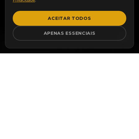
ACEITAR TODOS
ROLE PARA EXPLORAR
APENAS ESSENCIAIS
A TRAJETÓRIA DO
CAFÉ NO BRASIL
Explore os aspectos culturais e históricos da
cafeicultura no Brasil. Navegue por nossa linha do
tempo e descubra como o cultivo do café moldou a
identidade e o patrimônio do nosso país.