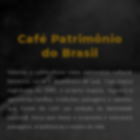
Café Patrimônio
do Brasil
Valoriza a cafeicultura como patrimônio cultural,
histórico, social e econômico do país. Com marca
registrada no INPI, o projeto mapeia, registra e
apresenta famílias, tradições, paisagens e saberes
que fazem do café um símbolo da identidade
nacional, força que move a economia e estrutura
paisagens, arquiteturas e modos de vida.